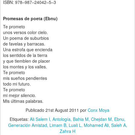
ISBN: 978–987–24042–5–3
Promesas de poeta (Ebnu)
Te prometo
unos versos color cielo.
Un poema de suburbios
de favelas y barracas.
Una estrofa que encienda
los sentidos de la tierra
y que tiemblen de placer
los montes y los valles.
Te prometo
mis sueños pendientes
todo mi futuro.
Te prometo
mi mejor silencio.
Mis últimas palabras.
Publicado
21st August 2011
por
Conx Moya
Etiquetas:
Ali Salem I
Antología
Bahia M
Chejdan M
Ebnu
Generación Amistad
Limam B
Luali L
Mohamed Ali
Saleh A
Zahra H